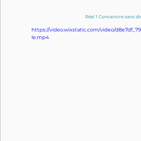
Réel 1 Convaincre sans d
https://video.wixstatic.com/video/d8e7df
le.mp4