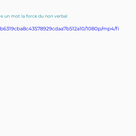
ire un mot la force du non verbal
_79b6319cba8c43578929cdaa7b512a10/1080p/mp4/fi