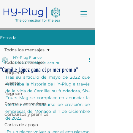
Entrada
Todos los mensajes
HY-Plug France
Todos los mensajes
1 feb 2023
1 min de lectura
"Camille López gana el primer premio"
Etiquetas
Tras su artículo de mayo de 2022 que 
Evento
repasaba la historia de HY-Plug a través 
de la vida de Camille, su fundadora, Six-
Negocio
Fours Mag se complace en anunciar la 
Prensa y entrevistas
victoria en el concurso de creación de 
empresas de Mónaco el 1 de diciembre 
Concursos y premios
de 2022.
Cartas de apoyo
¡Es un placer volver a leer el entusiasmo 