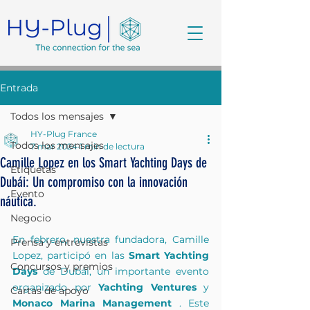
Entrada
Todos los mensajes
HY-Plug France
Todos los mensajes
7 mar 2024
1 min de lectura
Camille Lopez en los Smart Yachting Days de
Etiquetas
Dubái: Un compromiso con la innovación
Evento
náutica.
Negocio
En febrero, nuestra fundadora, Camille 
Prensa y entrevistas
Lopez, participó en las 
Smart Yachting 
Concursos y premios
Days
 de Dubái, un importante evento 
organizado por 
Yachting Ventures
 y 
Cartas de apoyo
Monaco Marina Management
 . Este 