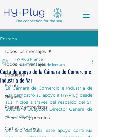
Entrada
Todos los mensajes
HY-Plug France
Todos los mensajes
22 mar 2021
1 min de lectura
Carta de apoyo de la Cámara de Comercio e
Etiquetas
Industria de Var
Evento
La Cámara de Comercio e Industria de 
Var demostró su apoyo a HY-Plug desde 
Negocio
sus inicios a través del respaldo del Sr. 
Prensa y entrevistas
Stéphane Gueydon, Director General de 
la CCI de Var.
Concursos y premios
Cartas de apoyo
Un año después, este apoyo continúa 