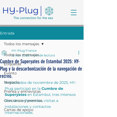
Entrada
Todos los mensajes
HY-Plug France
Todos los mensajes
12 nov 2025
1 min de lectura
Cumbre de Superyates de Estambul 2025: HY-
Etiquetas
Plug y la descarbonización de la navegación de
Evento
recreo.
Negocio
A mediados de noviembre de 2025, HY-
Plug participó en la 
Cumbre de 
Prensa y entrevistas
Superyates
 en Estambul, tres intensos 
Concursos y premios
días de conferencias, visitas a 
instalaciones y contactos 
Cartas de apoyo
internacionales.