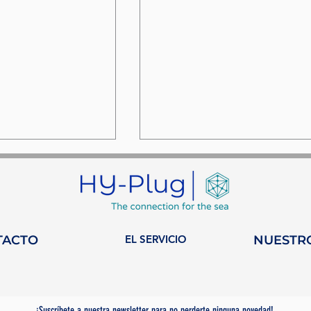
TACTO
EL SERVICIO
NUESTR
na semana en
HY-Plug se une a
n de la
WISTA Monaco: un
n en la
nuevo capítulo para l
¡Suscríbete a nuestra newsletter para no perderte ninguna novedad!