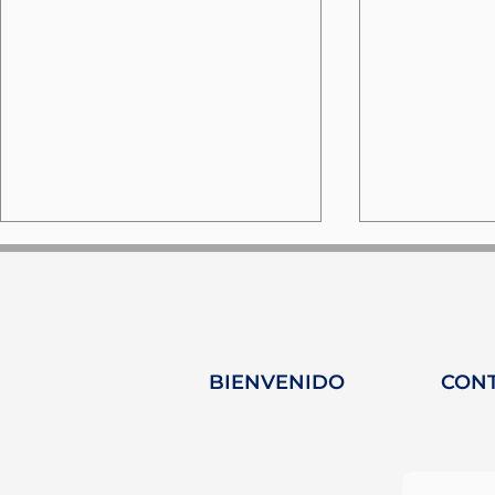
BIENVENIDO
CON
MARE FORUM - Turquía:
Palma: U
Tres días de
el corazó
intercambio y
innovació