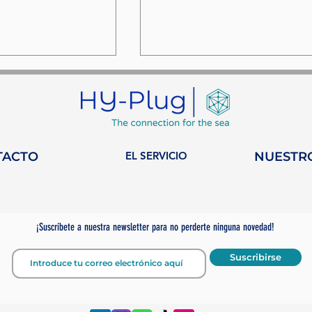
TACTO
EL SERVICIO
NUESTR
na semana en
HY-Plug se une a
n de la
WISTA Monaco: un
n en la
nuevo capítulo para l
¡Suscríbete a nuestra newsletter para no perderte ninguna novedad!
n sostenible.
mujeres en la industri
marítima.
Suscribirse