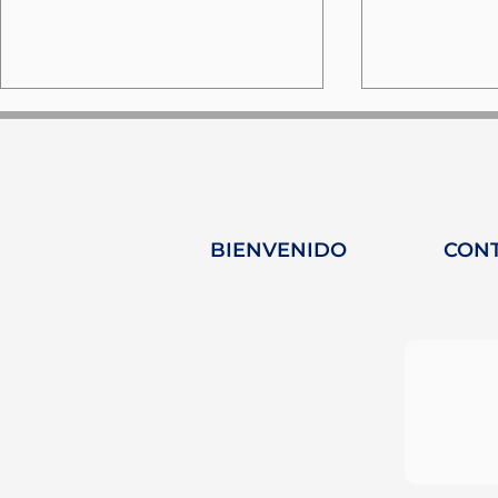
BIENVENIDO
CON
MARE FORUM - Turquía:
Palma: U
Tres días de
el corazó
intercambio y
innovació
descarbonización
navegació
marítima