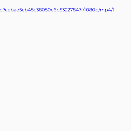
_1db7cebae5cb45c38050c6b53227847f/1080p/mp4/f