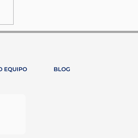
O EQUIPO
BLOG
as
a