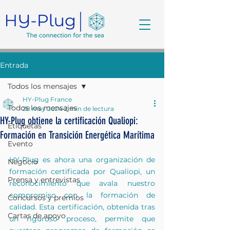
Entrada
Todos los mensajes
HY-Plug France
Todos los mensajes
28 may 2024
2 min de lectura
HY-Plug obtiene la certificación Qualiopi:
Etiquetas
Formación en Transición Energética Marítima
Evento
HY-Plug es ahora una organización de 
Negocio
formación certificada por Qualiopi, un 
Prensa y entrevistas
reconocimiento que avala nuestro 
compromiso con la formación de 
Concursos y premios
calidad. Esta certificación, obtenida tras 
Cartas de apoyo
un riguroso proceso, permite que 