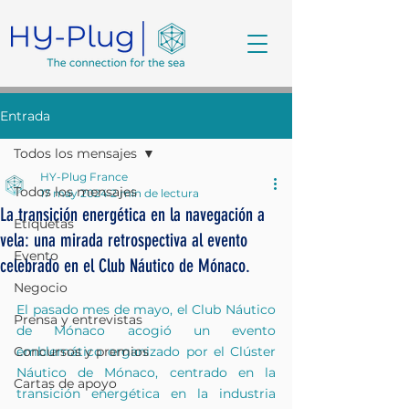
Entrada
Todos los mensajes
HY-Plug France
Todos los mensajes
17 may 2024
2 min de lectura
La transición energética en la navegación a
Etiquetas
vela: una mirada retrospectiva al evento
Evento
celebrado en el Club Náutico de Mónaco.
Negocio
El pasado mes de mayo, el Club Náutico 
Prensa y entrevistas
de Mónaco acogió un evento 
Concursos y premios
emblemático organizado por el Clúster 
Náutico de Mónaco, centrado en la 
Cartas de apoyo
transición energética en la industria 