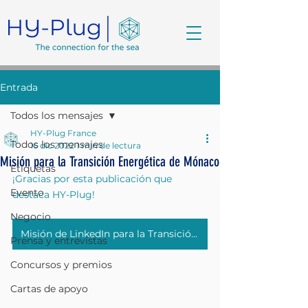
Entrada
Todos los mensajes
HY-Plug France
Todos los mensajes
16 dic 2022
1 min de lectura
Misión para la Transición Energética de Mónaco
Etiquetas
¡Gracias por esta publicación que 
Evento
destaca HY-Plug!
Negocio
Misión de LinkedIn para la Transición Energética - Mónaco
Prensa y entrevistas
Concursos y premios
Cartas de apoyo