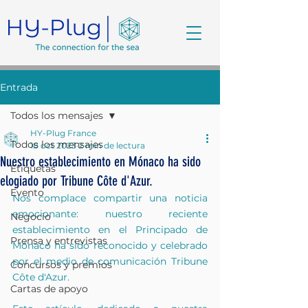
Entrada
Todos los mensajes
HY-Plug France
Todos los mensajes
18 oct 2023
2 min de lectura
Nuestro establecimiento en Mónaco ha sido
Etiquetas
elogiado por Tribune Côte d'Azur.
Evento
Nos complace compartir una noticia 
emocionante: nuestro reciente 
Negocio
establecimiento en el Principado de 
Prensa y entrevistas
Mónaco ha sido reconocido y celebrado 
por el medio de comunicación Tribune 
Concursos y premios
Côte d'Azur.
Cartas de apoyo