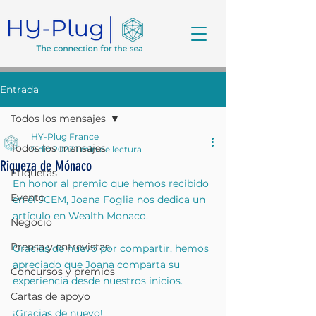
Entrada
Todos los mensajes
HY-Plug France
Todos los mensajes
9 dic 2022
1 min de lectura
Riqueza de Mónaco
Etiquetas
En honor al premio que hemos recibido 
Evento
en el JCEM, Joana Foglia nos dedica un 
artículo en Wealth Monaco.
Negocio
Prensa y entrevistas
Gracias de nuevo por compartir, hemos 
apreciado que Joana comparta su 
Concursos y premios
experiencia desde nuestros inicios.
Cartas de apoyo
¡Gracias de nuevo!