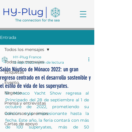
Entrada
Todos los mensajes
HY-Plug France
Todos los mensajes
12 sept 2022
4 min de lectura
Salón Náutico de Mónaco 2022: un gran
Etiquetas
regreso centrado en el desarrollo sostenible y
Evento
el estilo de vida de los superyates.
Negocio
El Monaco Yacht Show regresa al 
Principado del 28 de septiembre al 1 de 
Prensa y entrevistas
octubre de 2022, prometiendo su 
Concursos y premios
edición más impresionante hasta la 
fecha. Este año, la feria contará con más 
Cartas de apoyo
de 100 superyates, más de 50 