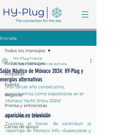
Entrada
Todos los mensajes
HY-Plug France
Todos los mensajes
30 sept 2024
2 min de lectura
Salón Náutico de Mónaco 2024: HY-Plug y
Etiquetas
energías alternativas
Evento
¡Por tercer año consecutivo, 
participamos como expositores en el 
Negocio
Monaco Yacht Show 2024!
Prensa y entrevistas
aparición en televisión
Concursos y premios
Tuvimos el honor de contribuir al 
Cartas de apoyo
reportaje de Monaco Info «Superyates y 