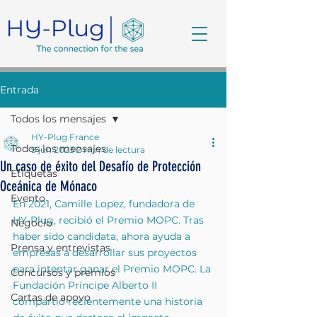
Entrada
Todos los mensajes
HY-Plug France
Todos los mensajes
9 jun 2023
2 min de lectura
Un caso de éxito del Desafío de Protección
Etiquetas
Oceánica de Mónaco
Evento
En 2021, Camille Lopez, fundadora de 
HY-Plug, recibió el Premio MOPC. Tras 
Negocio
haber sido candidata, ahora ayuda a 
Prensa y entrevistas
empresas a desarrollar sus proyectos 
para intentar ganar el Premio MOPC. La 
Concursos y premios
Fundación Príncipe Alberto II 
Cartas de apoyo
compartió recientemente una historia 