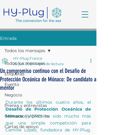
Entrada
Todos los mensajes
HY-Plug France
Todos los mensajes
20 jun 2024
1 min de lectura
Un compromiso continuo con el Desafío de
Etiquetas
Protección Oceánica de Mónaco: De candidato a
Evento
mentor
Negocio
Durante los últimos cuatro años, el 
Prensa y entrevistas
Desafío de Protección Oceánica de 
Concursos y premios
Mónaco
 (MOPC) ha sido mucho más 
que una simple competición para 
Cartas de apoyo
Camille Lopez, fundadora de HY-Plug. 