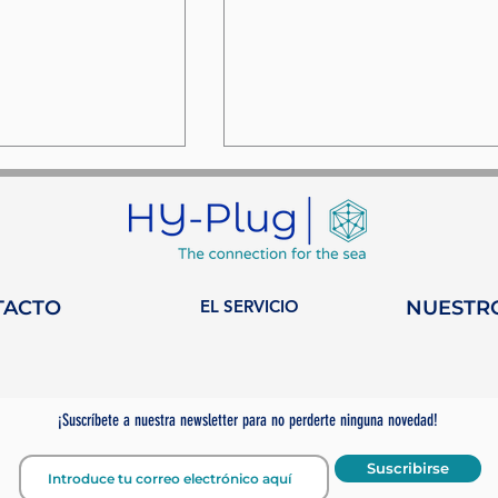
TACTO
EL SERVICIO
NUESTR
na semana en
HY-Plug se une a
n de la
WISTA Monaco: un
n en la
nuevo capítulo para l
¡Suscríbete a nuestra newsletter para no perderte ninguna novedad!
n sostenible.
mujeres en la industri
marítima.
Suscribirse