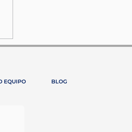
O EQUIPO
BLOG
as
a