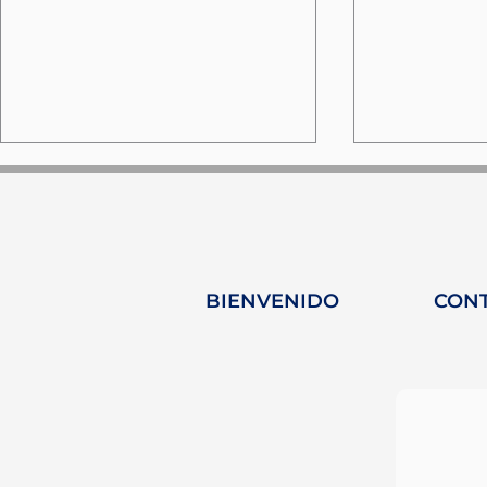
BIENVENIDO
CON
MARE FORUM - Turquía:
Palma: U
Tres días de
el corazó
intercambio y
innovació
descarbonización
navegació
marítima