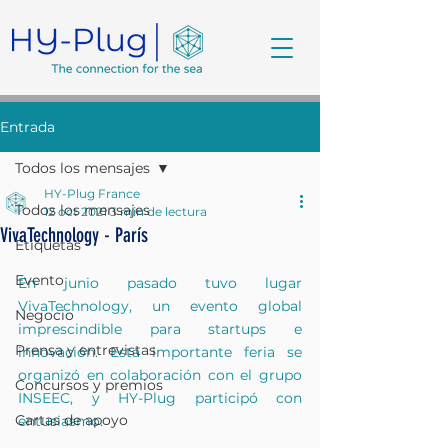
Entrada
Todos los mensajes
HY-Plug France
Todos los mensajes
12 oct 2021
3 min de lectura
VivaTechnology - París
Etiquetas
Evento
En junio pasado tuvo lugar 
VivaTechnology, un evento global 
Negocio
imprescindible para startups e 
Prensa y entrevistas
innovación. Esta importante feria se 
organizó en colaboración con el grupo 
Concursos y premios
INSEEC, y HY-Plug participó con 
Cartas de apoyo
entusiasmo.