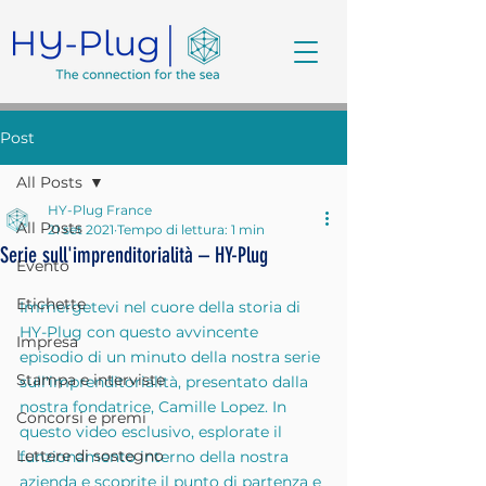
Post
All Posts
HY-Plug France
All Posts
21 set 2021
Tempo di lettura: 1 min
Serie sull'imprenditorialità – HY-Plug
Evento
Etichette
Immergetevi nel cuore della storia di 
HY-Plug con questo avvincente 
Impresa
episodio di un minuto della nostra serie 
Stampa e interviste
sull'imprenditorialità, presentato dalla 
nostra fondatrice, Camille Lopez. In 
Concorsi e premi
questo video esclusivo, esplorate il 
Lettere di sostegno
funzionamento interno della nostra 
azienda e scoprite il punto di partenza e 