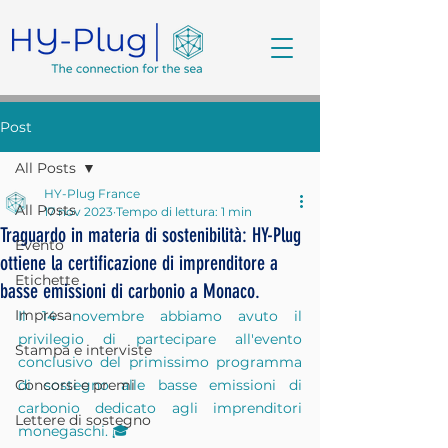
Post
All Posts
HY-Plug France
All Posts
17 nov 2023
Tempo di lettura: 1 min
Traguardo in materia di sostenibilità: HY-Plug
Evento
ottiene la certificazione di imprenditore a
Etichette
basse emissioni di carbonio a Monaco.
Impresa
Il 14 novembre abbiamo avuto il 
privilegio di partecipare all'evento 
Stampa e interviste
conclusivo del primissimo programma 
Concorsi e premi
di sostegno alle basse emissioni di 
carbonio dedicato agli imprenditori 
Lettere di sostegno
monegaschi. 🎓