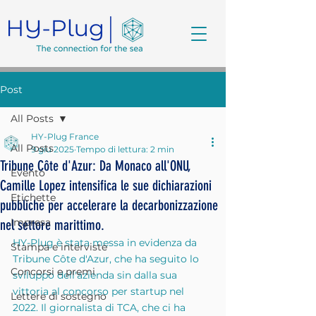
Post
All Posts
HY-Plug France
All Posts
9 giu 2025
Tempo di lettura: 2 min
Tribune Côte d'Azur: Da Monaco all'ONU,
Evento
Camille Lopez intensifica le sue dichiarazioni
Etichette
pubbliche per accelerare la decarbonizzazione
Impresa
nel settore marittimo.
HY-Plug è stata messa in evidenza da 
Stampa e interviste
Tribune Côte d'Azur, che ha seguito lo 
Concorsi e premi
sviluppo dell'azienda sin dalla sua 
vittoria al concorso per startup nel 
Lettere di sostegno
2022. Il giornalista di TCA, che ci ha 