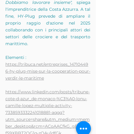
Dobbiamo lavorare insieme",
spiega 
l'imprenditrice della Costa Azzurra. A tal 
fine, HY-Plug prevede di ampliare il 
proprio raggio d'azione nel 2025 
collaborando con i principali attori dei 
settori delle crociere e del trasporto 
marittimo.
Elementi :
https://tribuca.net/entreprises_14710449
6-hy-plug-mise-sur-la-cooperation-pour-
verdir-le-maritime
https://www.linkedin.com/posts/tribune-
cote-d-azur_de-monaco-%C3%A0-lonu-
camille-lopez-multiplie-activity-
7338593332241018881-aqqq?
utm_source=share&utm_medium=mem
ber_desktop&rcm=ACoAACfkG_gBc0Zg-
f59XBBT2OG1q-zQAu1dfGk