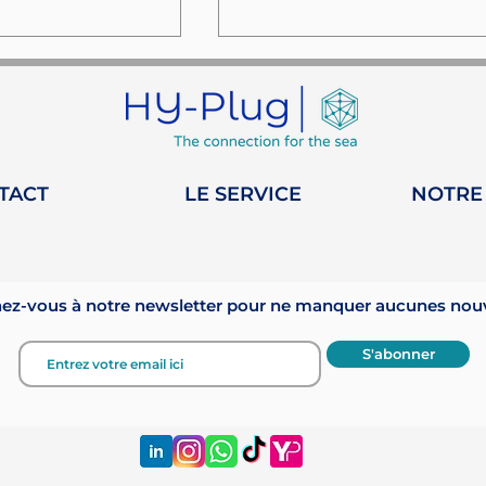
TACT
LE SERVICE
NOTRE
ts : Le
UNOC 3 : un tournant
ns filtre qui
pour la protection des
ness et
océans en 2025
z-vous à notre newsletter pour ne manquer aucunes nouve
ie de vie
S'abonner