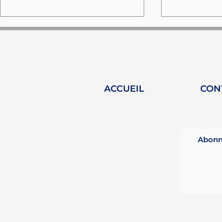
ACCUEIL
CON
HY-Plug dans Yacht
360 Insigh
Femme Magazine :
Podcast sa
célébrer les femmes
allie busi
Abonne
dans le yachting
philosoph