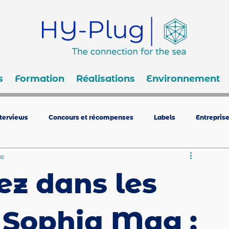
s
Formation
Réalisations
Environnement
nterviews
Concours et récompenses
Labels
Entrepris
re
ez dans les
 Sophia Mag :