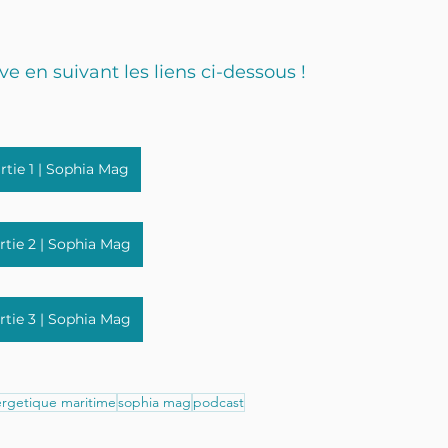
 en suivant les liens ci-dessous !
rtie 1 | Sophia Mag
rtie 2 | Sophia Mag
rtie 3 | Sophia Mag
ergetique maritime
sophia mag
podcast