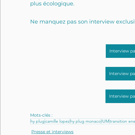
plus écologique. 
Ne manquez pas son interview exclusive
Interview pa
Interview pa
Interview pa
Mots-clés :
hy plug
camille lopez
hy plug monaco
IUM
transition en
Presse et interviews