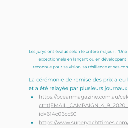
Les jurys ont évalué selon le critère majeur : "U
exceptionnels en lançant ou en développant un
reconnue pour sa vision, sa résilience et ses con
La cérémonie de remise des prix a eu 
et a été relayée par plusieurs journau
https://oceanmagazine.com.au/cele
ct=t(EMAIL_CAMPAIGN_4_9_2020_
id=614c06cc50
https://www.superyachttimes.com