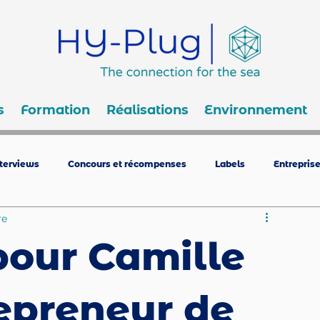
s
Formation
Réalisations
Environnement
nterviews
Concours et récompenses
Labels
Entrepris
re
pour Camille
repreneur de