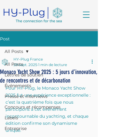
Post
All Posts
HY-Plug France
All Posts
29 sept. 2025
1 min de lecture
Monaco Yacht Show 2025 : 5 jours d’innovation,
Lettres de soutien
de rencontres et de décarbonation
Événements
Pour HY-Plug, le Monaco Yacht Show 
2025 fut une expérience exceptionnelle : 
Presse et interviews
c’est la quatrième fois que nous 
Concours et récompenses
participons à cet événement 
incontournable du yachting, et chaque 
Labels
édition confirme son dynamisme 
Entreprise
unique.