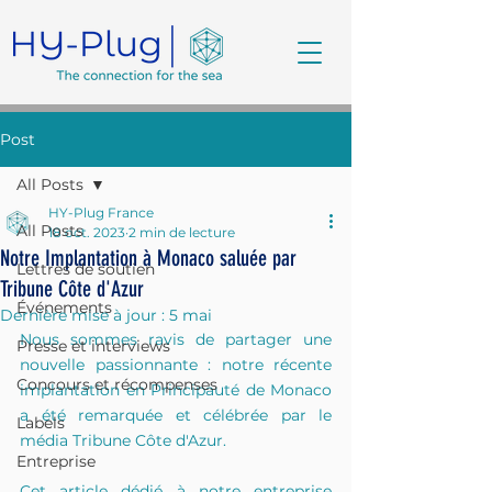
Post
All Posts
HY-Plug France
All Posts
18 oct. 2023
2 min de lecture
Notre Implantation à Monaco saluée par
Lettres de soutien
Tribune Côte d'Azur
Événements
Dernière mise à jour :
5 mai
Nous sommes ravis de partager une 
Presse et interviews
nouvelle passionnante : notre récente 
Concours et récompenses
implantation en Principauté de Monaco 
a été remarquée et célébrée par le 
Labels
média Tribune Côte d'Azur.
Entreprise
Cet article dédié à notre entreprise 