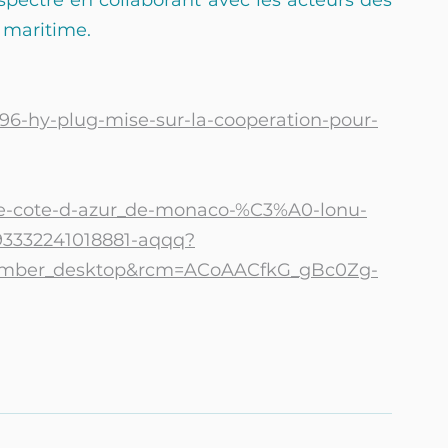
t maritime.
4496-hy-plug-mise-sur-la-cooperation-pour-
une-cote-d-azur_de-monaco-%C3%A0-lonu-
593332241018881-aqqq?
mber_desktop&rcm=ACoAACfkG_gBc0Zg-