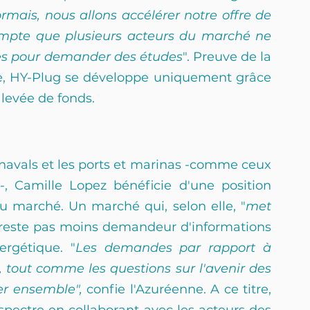
rmais, nous allons accélérer notre offre de 
mpte que plusieurs acteurs du marché ne 
es pour demander des études
". Preuve de la 
re, HY-Plug se développe uniquement grâce 
 levée de fonds. 
 navals et les ports et marinas -comme ceux 
, Camille Lopez bénéficie d'une position 
du marché. Un marché qui, selon elle, "
met 
 reste pas moins demandeur d'informations 
rgétique. "
Les demandes par rapport à 
 tout comme les questions sur l'avenir des 
er ensemble", 
confie l'Azuréenne. A ce titre, 
spectre en collaborant avec les acteurs des 