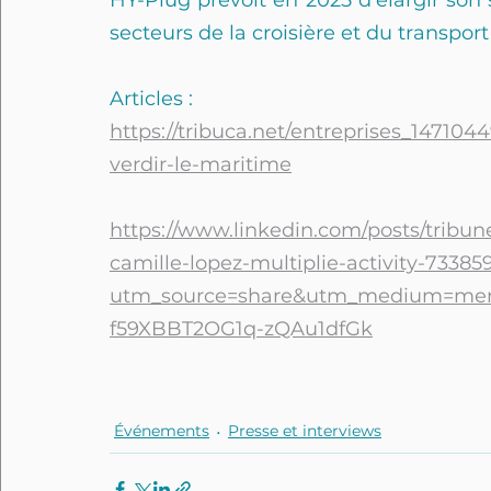
secteurs de la croisière et du transpor
Articles :
https://tribuca.net/entreprises_14710
verdir-le-maritime
https://www.linkedin.com/posts/trib
camille-lopez-multiplie-activity-7338
utm_source=share&utm_medium=me
f59XBBT2OG1q-zQAu1dfGk
Événements
Presse et interviews