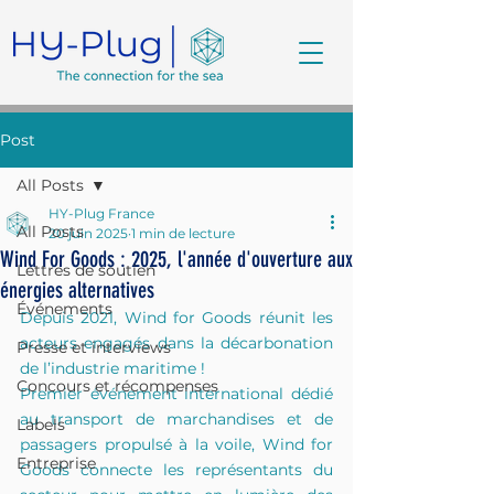
Post
All Posts
HY-Plug France
All Posts
20 juin 2025
1 min de lecture
Wind For Goods : 2025, l'année d'ouverture aux
Lettres de soutien
énergies alternatives
Événements
Depuis 2021, Wind for Goods réunit les 
acteurs engagés dans la décarbonation 
Presse et interviews
de l’industrie maritime !
Concours et récompenses
Premier événement international dédié 
au transport de marchandises et de 
Labels
passagers propulsé à la voile, Wind for 
Entreprise
Goods connecte les représentants du 