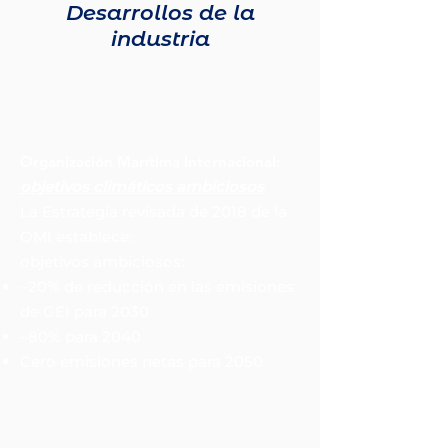
Desarrollos de la
industria
Organización Marítima Internacional:
objetivos climáticos ambiciosos
La Estrategia revisada de 2018 de la
OMI establece:
objetivos ambiciosos:
–20% de reducción en las emisiones
de GEI para 2030
–80% para 2040
Cero emisiones netas para 2050