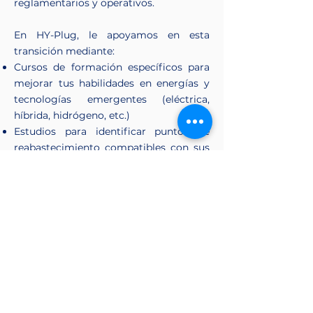
reglamentarios y operativos.
En HY-Plug, le apoyamos en esta
transición mediante:
Cursos de formación específicos para
mejorar tus habilidades en energías y
tecnologías emergentes (eléctrica,
híbrida, hidrógeno, etc.)
Estudios para identificar puntos de
reabastecimiento compatibles con sus
rutas de envío
Asesoramiento en integración
energética adaptado a sus tipos de
buques (ferries, portacontenedores,
graneleros, etc.)
Nuestro objetivo: ayudarle a anticipar
los desarrollos de la industria, mejorar
su impacto ambiental y asegurar la
competitividad de sus operaciones.