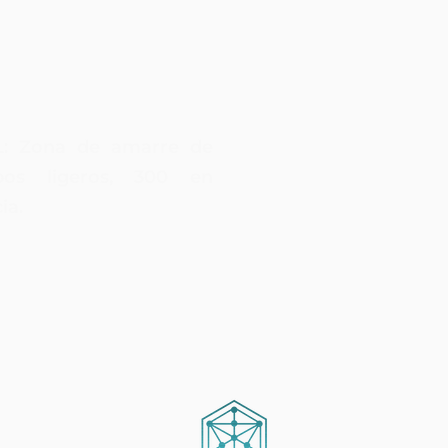
: Zona de amarre de
pos ligeros, 300 en
ia.