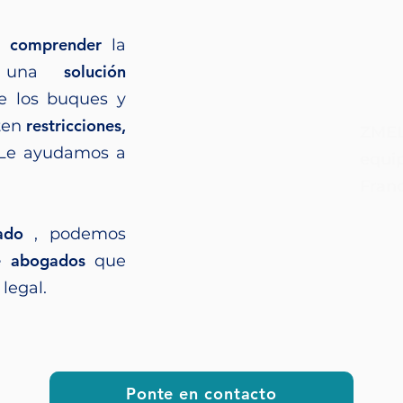
comprender
y
la
solución
 a una
e los buques y
restricciones,
sten
ZMEL
 ¡Le ayudamos a
equi
Franc
ado
, podemos
e abogados
que
legal.
Ponte en contacto