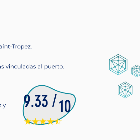
aint-Tropez.
 vinculadas al puerto.
9.33
/
10
s y