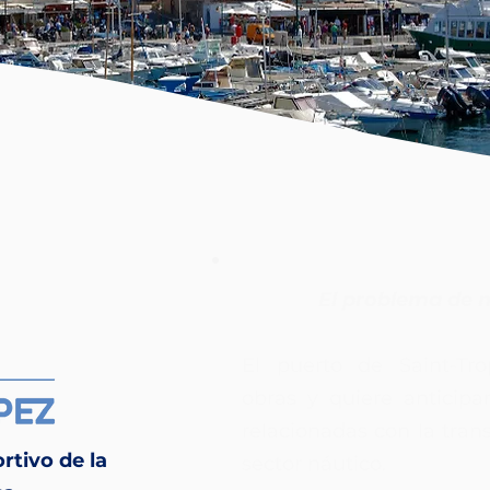
El problema de n
El puerto de Saint-Tro
obras y quiere anticipa
relacionadas con la tran
rtivo de la
sector náutico.