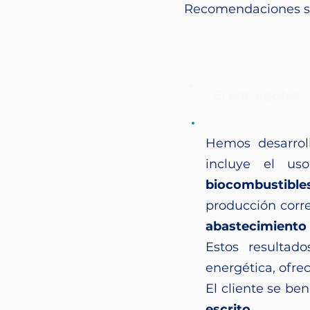
Recomendaciones sob
El entregable
Hemos desarro
incluye el u
biocombustible
producción corr
abastecimiento
Estos resultad
energética, ofre
El cliente se be
escrito.