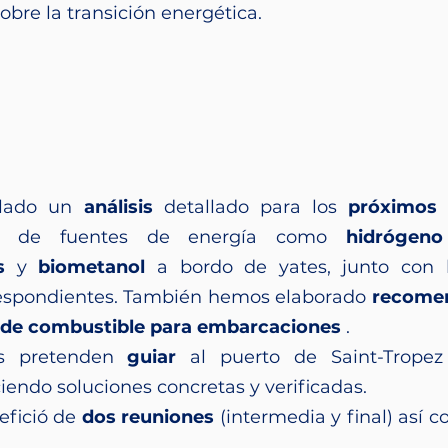
re la transición energética.
llado un
análisis
detallado para los
próximos 
so de fuentes de energía como
hidrógeno
s
y
biometanol
a bordo de yates, junto con 
espondientes. También hemos elaborado
recome
 de combustible para embarcaciones
.
os pretenden
guiar
al puerto de Saint-Tropez
ciendo soluciones concretas y verificadas.
nefició de
dos reuniones
(intermedia y final) así