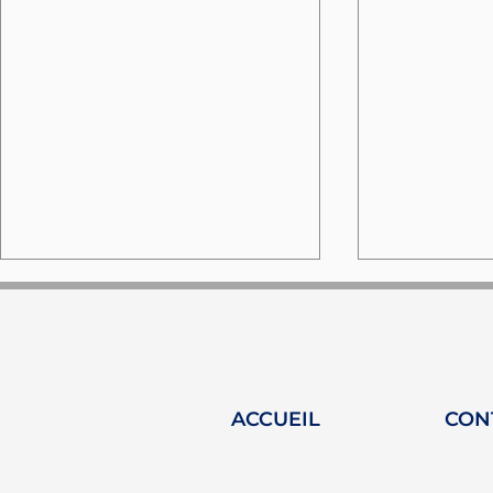
ACCUEIL
CON
Distinction pour Camille
HY-Plug s