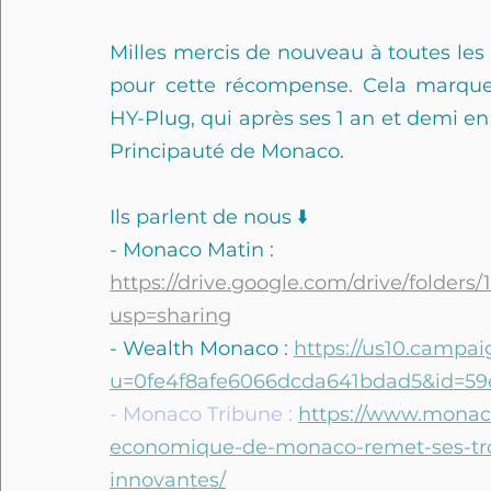
Milles mercis de nouveau à toutes les
pour cette récompense. Cela marqu
HY-Plug, qui après ses 1 an et demi en 
Principauté de Monaco.
Ils parlent de nous ⬇️
- Monaco Matin : 
https://drive.google.com/drive/fold
usp=sharing
- Wealth Monaco : 
https://us10.campai
u=0fe4f8afe6066dcda641bdad5&id=59
- Monaco Tribune : 
https://www.monac
economique-de-monaco-remet-ses-trois
innovantes/