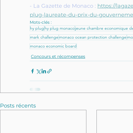
- La Gazette de Monaco : 
https://laga
plug-laureate-du-prix-du-gouverneme
Mots-clés :
hy plug
hy plug monaco
jeune chambre economique d
mark challenge
monaco ocean protection challenge
mo
monaco economic board
Concours et récompenses
Posts récents