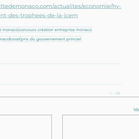
zettedemonaco.com/actualites/economie/hy-
nt-des-trophees-de-la-jcem
e monaco
concours création entreprise monaco
nacoboost
prix du gouvernement princier
Vo