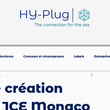
s
Formation
Réalisations
Environnement
nterviews
Concours et récompenses
Labels
Entrepris
e
 création
e JCE Monaco