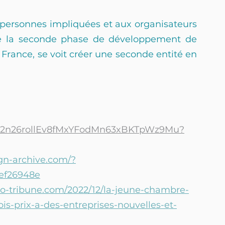
 personnes impliquées et aux organisateurs 
e la seconde phase de développement de 
France, se voit créer une seconde entité en 
ers/12n26rollEv8fMxYFodMn63xBKTpWz9Mu?
gn-archive.com/?
ef26948e
o-tribune.com/2022/12/la-jeune-chambre-
-prix-a-des-entreprises-nouvelles-et-