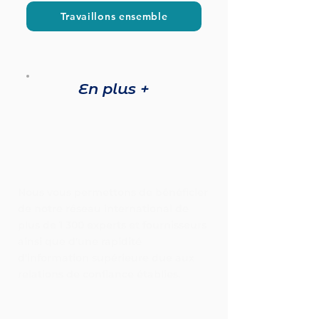
Travaillons ensemble
En plus +
Nous vous permettons de bénéficier
de notre réseau international de
plus de 1 300 experts et fournisseurs
ainsi que d'une rapidité
d'information supérieure due aux
relations de confiance établies.