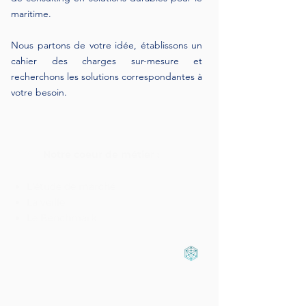
maritime.
Nous partons de votre idée, établissons un
cahier des charges sur-mesure et
recherchons les solutions correspondantes à
votre besoin.
Notre coeur de métier :
L'étude de marché
La veille
Le Benchmark