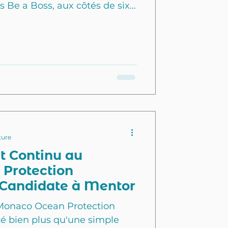
 Be a Boss, aux côtés de six
rants. Cette expérience a été
able de présenter notre
sifié et d'obtenir des retours
à cet événement nous a permis
 de confort et de partager
 de la transition énergétique
me. En a
ture
 Continu au
Protection
 Candidate à Mentor
 Monaco Ocean Protection
é bien plus qu'une simple