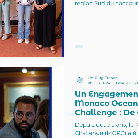
région Sud du concours
autres candidats inspi
une opportunité incroy
projet à un public diver
précieux. Participer 
de sortir de notre zone
notre vision innovante
dans le secteur mariti
HY-Plug France
20 juin 2024
1 min de lec
Un Engagement
Monaco Ocean 
Challenge : De
Depuis quatre ans, le
Challenge (MOPC) a ét