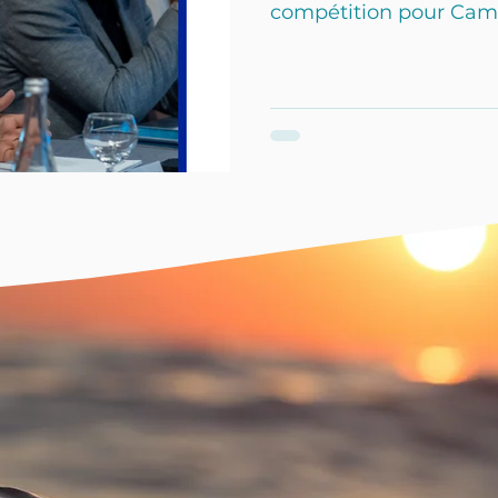
compétition pour Camil
Plug. Cet événement r
engagement personnel 
océans, un engagement
En 2021, Camille Lope
que candidate dans la 
remportant le prix du m
reconnaissance a non 
innovante po