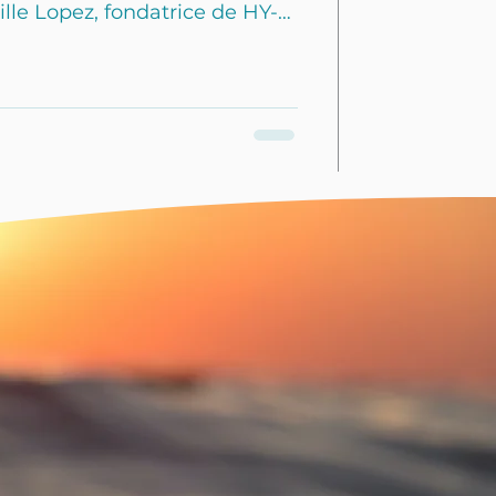
le Lopez, fondatrice de HY-
eprésente un véritable
envers la protection des
 qui a évolué avec le temps.
z a participé au MOPC en tant
catégorie étudiante,
eilleur pitch. Cette
seulement validé sa vision