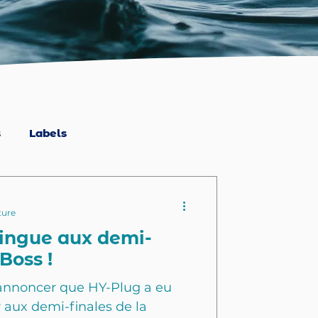
s
Labels
ture
tingue aux demi-
Boss !
annoncer que HY-Plug a eu
r aux demi-finales de la