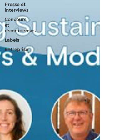
Presse et
interviews
Concours
et
récompenses
Labels
Entreprise