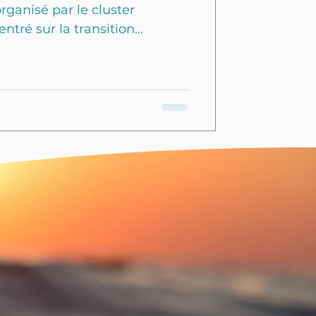
ganisé par le cluster
ntré sur la transition
ustrie nautique. Cette
 des leaders et des
, a permis d’explorer les
iés à la durabilité énergétique
anel d’Experts Parmi les
it des acteurs influents tels
aser Yachts, Sunreef Yachts e