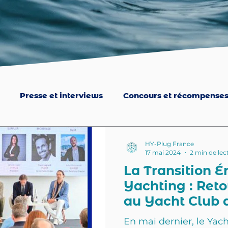
Presse et interviews
Concours et récompense
HY-Plug France
17 mai 2024
2 min de lec
La Transition É
Yachting : Ret
au Yacht Club
En mai dernier, le Yac