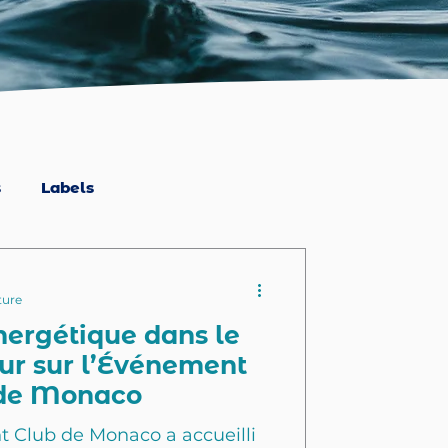
s
Labels
ture
nergétique dans le
our sur l’Événement
 de Monaco
ht Club de Monaco a accueilli