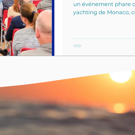
un événement phare or
yachting de Monaco, ce
énergétique dans l'ind
rencontre, rassemblant
innovateurs du secteur
avancées et les défis l
dans le yachting. Un P
participants, on trouva
que Monaco Marine, Fr