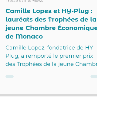
2 mars 2023
1 min de lecture
Presse et interviews
Camille Lopez et HY-Plug :
lauréats des Trophées de la
jeune Chambre Économique
de Monaco
Camille Lopez, fondatrice de HY-
Plug, a remporté le premier prix
des Trophées de la jeune Chambre
Économique de Monaco.
Présentée en mai 2022 dans Six-
Fours Mag, HY-Plug propose des
technologies durables pour un
yachting plus propre. Camille et
son équipe ont fait des avancées
notables et se sont distinguées au