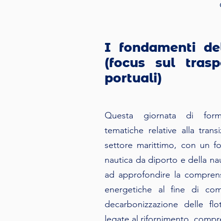
I fondamenti del
(focus sul tras
portuali)
Questa giornata di form
tematiche relative alla trans
settore marittimo, con un fo
nautica da diporto e della na
ad approfondire la comprens
energetiche al fine di co
decarbonizzazione delle flo
legate al rifornimento, compres