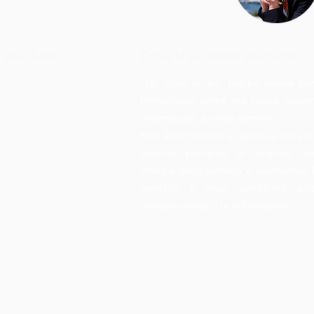
giornata
 piaciuto:
Cosa ti sarebbe piaciuto:
ha dimostrato una
“Un ritmo un po’ troppo veloce pe
a assoluta durante
principiante come me possa conser
sione di formazione
informazioni a lungo termine.
mente ricca e
Non sono riuscito a capire la scala d
nte su un argomento
quando parliamo di ricarica, co
te complesso!"
energia della batteria e autonomia.
tangibili e visivi avrebbero aiu
integrare meglio le informazioni."