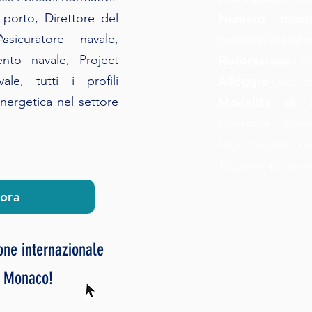
 porto, Direttore del
Numero mass
icuratore navale,
persone/session
ento navale, Project
Ristorazione
: n
le, tutti i profili
Alloggio
: non i
energetica nel settore
Modalità di 
Iscrizione tra
registrazione, vi
15 giorni prima d
 ora
one internazionale
e Monaco!