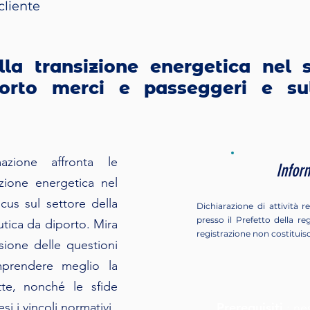
cliente
la transizione energetica nel 
porto merci e passeggeri e sull
azione affronta le
Infor
izione energetica nel
cus sul settore della
Dichiarazione di attività 
presso il Prefetto della r
utica da diporto. Mira
registrazione non costituisc
ione delle questioni
mprendere meglio la
tte, nonché le sfide
i i vincoli normativi.
Prerequisiti
:
ne