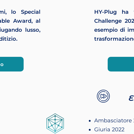
i, lo Special
HY-Plug ha 
able Award, al
Challenge 202
iugando lusso,
esempio di im
itizio.
trasformazion
io
E
Ambasciatore 
Giuria 2022