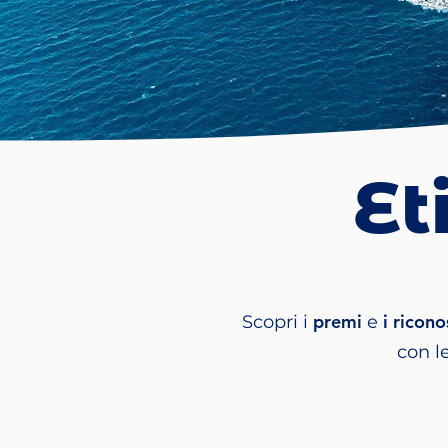
Et
premi
i ricon
Scopri i
e
con l