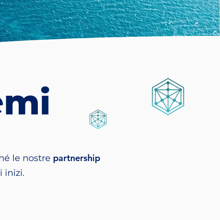
emi
partnership
hé le nostre
 inizi.