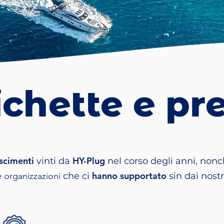
ichette e pr
oscimenti
HY-Plug
vinti da
nel corso degli anni, nonc
hanno supportato
e
organizzazioni
che ci
sin dai nostri