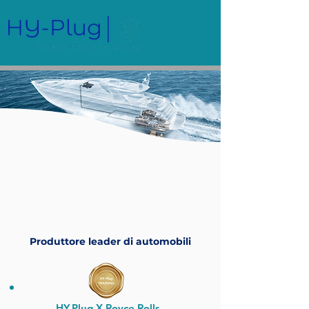
Produttore leader di automobili
HY-Plug X Royce Rolls