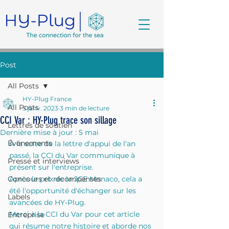
Post
All Posts
HY-Plug France
All Posts
5 janv. 2023
3 min de lecture
CCI Var : HY-Plug trace son sillage
Lettres de soutien
Dernière mise à jour :
5 mai
Événements
À la suite de la lettre d'appui de l'an 
passé, la CCI du Var communique à 
Presse et interviews
présent sur l'entreprise.
Concours et récompenses
Après le prix de la JCE Monaco, cela a 
été l'opportunité d'échanger sur les 
Labels
avancées de HY-Plug.
Merci à la CCI du Var pour cet article 
Entreprise
qui résume notre histoire et aborde nos 