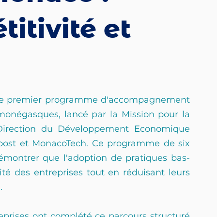
titivité et
é le premier programme d'accompagnement 
onégasques, lancé par la Mission pour la 
 Direction du Développement Economique 
oost et MonacoTech. Ce programme de six 
démontrer que l'adoption de pratiques bas-
té des entreprises tout en réduisant leurs 
. 
prises ont complété ce parcours structuré 