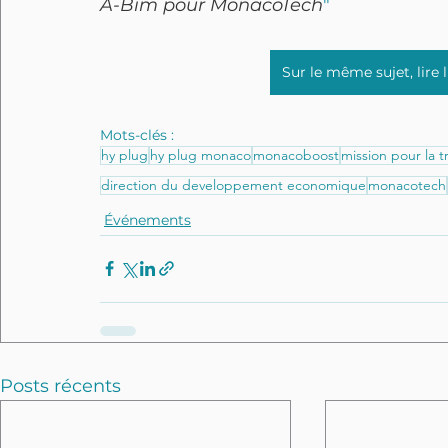
A-Bim pour MonacoTech
"
Sur le même sujet, lire
Mots-clés :
hy plug
hy plug monaco
monacoboost
mission pour la t
direction du developpement economique
monacotech
Événements
Posts récents