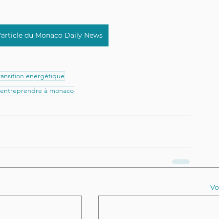
 l'article du Monaco Daily News
ransition energétique
entreprendre à monaco
Vo