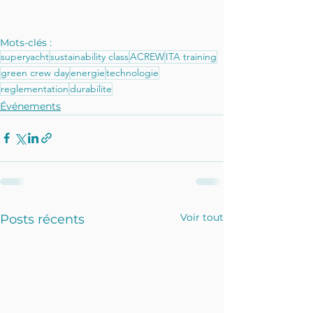
Mots-clés :
superyacht
sustainability class
ACREW
ITA training
green crew day
energie
technologie
reglementation
durabilite
Événements
Voir tout
Posts récents