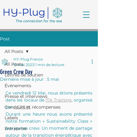
Post
All Posts
HY-Plug France
All Posts
13 mai 2023
1 min de lecture
Green Crew Day
Lettres de soutien
Dernière mise à jour :
5 mai
Événements
Ce vendredi 12 Mai, nous étions présents 
Presse et interviews
dans les locaux de 
ITA Training
, organisé 
Concours et récompenses
par 
ACREW
.
Durant une heure nous avons présenté 
Labels
notre formation « Sustainability Class » 
aux jeunes crew. Un moment de partage 
Entreprise
autour de la transition énergétique avec 