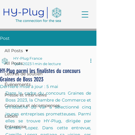
Post
All Posts
HY-Plug France
All Posts
1 juin 2023
1 min de lecture
HY-Plug parmi les finalistes du concours
Lettres de soutien
Graines de Boss 2023
Événements
Dernière mise à jour :
5 mai
Dans le cadre du concours Graines de 
Presse et interviews
Boss 2023, la Chambre de Commerce et 
Concours et récompenses
d'Industrie du Var a sélectionné cinq 
jeunes entreprises prometteuses. Parmi 
Labels
elles se trouve HY-Plug, dirigée par 
Entreprise
Camille Lopez. Dans cette entrevue, 
Camille Lopez partage sa vision, ses 