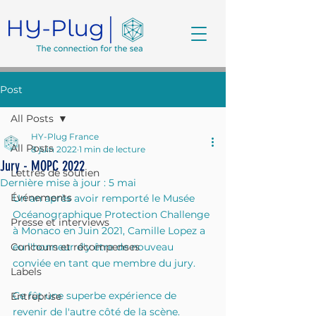
Post
All Posts
HY-Plug France
All Posts
8 juin 2022
1 min de lecture
Jury - MOPC 2022
Lettres de soutien
Dernière mise à jour :
5 mai
Événements
Un an après avoir remporté le Musée 
Océanographique Protection Challenge 
Presse et interviews
à Monaco en Juin 2021, Camille Lopez a 
Concours et récompenses
eu l'honneur d'y être de nouveau 
conviée en tant que membre du jury.
Labels
Ce fût une superbe expérience de 
Entreprise
revenir de l'autre côté de la scène.