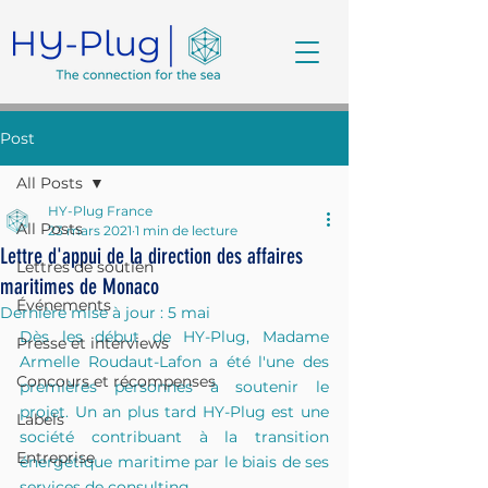
Post
All Posts
HY-Plug France
All Posts
23 mars 2021
1 min de lecture
Lettre d'appui de la direction des affaires
Lettres de soutien
maritimes de Monaco
Événements
Dernière mise à jour :
5 mai
Dès les début de HY-Plug, Madame 
Presse et interviews
Armelle Roudaut-Lafon a été l'une des 
Concours et récompenses
premières personnes à soutenir le 
projet. Un an plus tard HY-Plug est une 
Labels
société contribuant à la transition 
Entreprise
énergétique maritime par le biais de ses 
services de consulting.