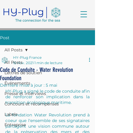
Post
All Posts
HY-Plug France
All Posts
15 nov. 2021
1 min de lecture
Code de Conduite - Water Revolution
Lettres de soutien
Foundation
Événements
Dernière mise à jour :
5 mai
HY-Plug a signé le code de conduite afin 
Presse et interviews
de renforcer son implication dans la 
transition écologique maritime.
Concours et récompenses
Labels
La fondation Water Revolution prend à 
coeur que l'ensemble de ses signataires 
Entreprise
partagent une vision commune autour 
de la préservation des mers et des 