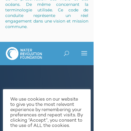
océans. De même concernant la 
terminologie utilisée. Ce code de 
conduite représente un réel 
engagement dans une vision et mission 
commune.