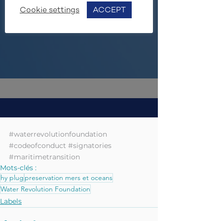
#waterrevolutionfoundation
#codeofconduct
#signatories
#maritimetransition
Mots-clés :
hy plug
preservation mers et oceans
Water Revolution Foundation
Labels