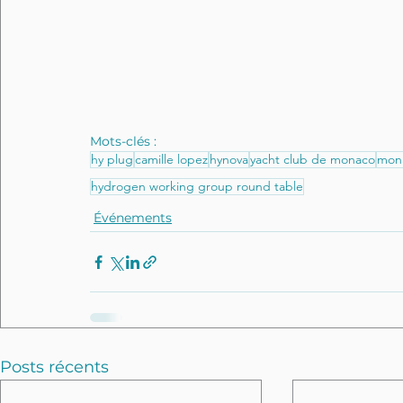
Mots-clés :
hy plug
camille lopez
hynova
yacht club de monaco
mona
hydrogen working group round table
Événements
Posts récents