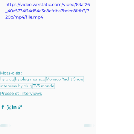
https://video.wixstatic.com/video/83af26
_40a5734f14d84a3c8afdba7bdec8fdb3/7
20p/mp4/file.mp4
Mots-clés :
hy plug
hy plug monaco
Monaco Yacht Show
interview hy plug
TV5 monde
Presse et interviews