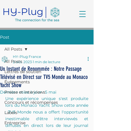
Post
All Posts
HY-Plug France
All Posts
2 oct. 2023
1 min de lecture
Un Instant de Renommée : Notre Passage
Lettres de soutien
Télévisé en Direct sur TV5 Monde au Monaco
Événements
Yacht Show
Dernière mise à jour :
Presse et interviews
5 mai
Une expérience unique s'est produite 
Concours et récompenses
lors du Monaco Yacht Show cette année 
: TV5 Monde nous a offert l'opportunité 
Labels
inestimable d'être interviewés et 
Entreprise
diffusés en direct lors de leur journal 