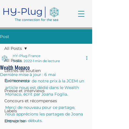
Post
All Posts
HY-Plug France
All Posts
9 déc. 2022
1 min de lecture
Wealth Monaco
Lettres de soutien
Dernière mise à jour :
6 mai
Événements
En l'honneur de notre prix à la JCEM un 
article nous est dédié dans le Wealth 
Presse et interviews
Monaco, écrit par Joana Foglia.
Concours et récompenses
Merci de nouveau pour ce partage, 
Labels
nous apprécions les partages de Joana 
depuis nos débuts.
Entreprise