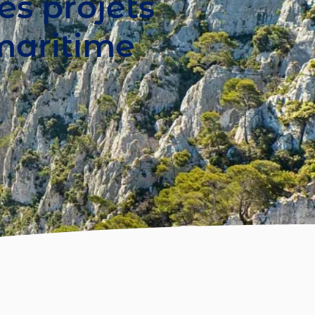
es projets
 maritime